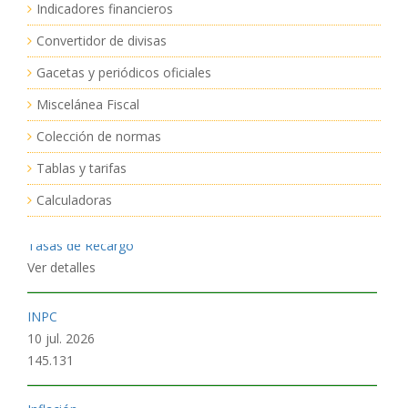
Indicadores financieros
Tipo de Cambio
Convertidor de divisas
06 ago. 2026
$17.2317
Gacetas y periódicos oficiales
Miscelánea Fiscal
CPP
25 jun. 2026
Colección de normas
5.19
Tablas y tarifas
Calculadoras
Tasas de Recargo
Ver detalles
INPC
10 jul. 2026
145.131
Inflación
Ver detalles