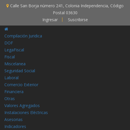
Calle San Borja número 241, Colonia Independencia, Código
Postal 03630
Ingresar
Suscribirse
Compilación Juridica
DOF
LegaFiscal
Fiscal
Miscelanea
Seguridad Social
Laboral
Comercio Exterior
Financiera
Otras
Valores Agregados
Instalaciones Eléctricas
Asesorias
Indicadores