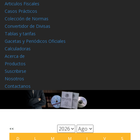
Articulos Fiscales
Casos Prácticos
Colección de Normas
Convertidor de Divisas
Tablas y tarifas
Gacetas y Periódicos Oficiales
Calculadoras
Acerca de
Productos
Suscribirse
Nosotros
Contactanos
<<
D
L
M
M
J
V
S