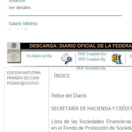
Salario Mínimo
Ver detalles
UDI
25 jul. 2026
$8.791497
DOF Completo.Exe
Ver Índice del Día
I
DOF Completo.Zip
TIIE
DOF Secretarías.Zip
06 ago. 2026
EDICION MATUTINA
ÍNDICE
6.7358%
PRIMERA SECCION
PODER EJECUTIVO
Índice del Diario
SECRETARÍA DE HACIENDA Y CRÉDI
Lista de las Sociedades Financiera
en el Fondo de Protección de Socied