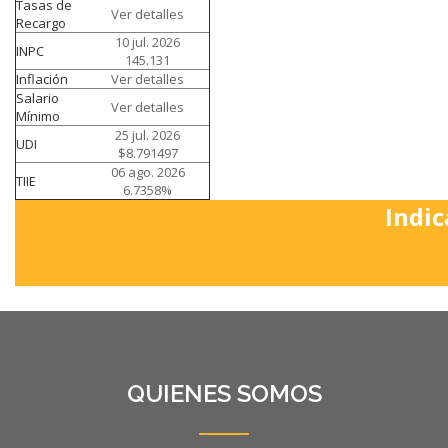
Tasas de
Ver detalles
Recargo
10 jul. 2026
INPC
145.131
Inflación
Ver detalles
Salario
Ver detalles
Mínimo
25 jul. 2026
UDI
$8.791497
06 ago. 2026
TIIE
6.7358%
Indic
QUIENES SOMOS