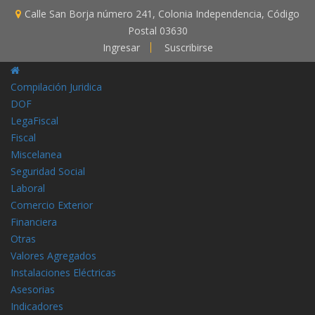
Calle San Borja número 241, Colonia Independencia, Código
Postal 03630
Ingresar
Suscribirse
Compilación Juridica
DOF
LegaFiscal
Fiscal
Miscelanea
Seguridad Social
Laboral
Comercio Exterior
Financiera
Otras
Valores Agregados
Instalaciones Eléctricas
Asesorias
Indicadores