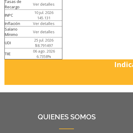
Tasas de
Ver detalles
Recargo
10 jul. 2026
INPC
145.131
Inflación
Ver detalles
Salario
Ver detalles
Mínimo
25 jul. 2026
UDI
$8.791497
06 ago. 2026
TIIE
6.7358%
Indic
QUIENES SOMOS