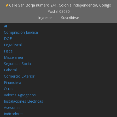
Calle San Borja número 241, Colonia Independencia, Código
Postal 03630
Ingresar
Suscribirse
Compilación Juridica
DOF
LegaFiscal
Fiscal
Miscelanea
Seguridad Social
Laboral
Comercio Exterior
Financiera
Otras
Valores Agregados
Instalaciones Eléctricas
Asesorias
Indicadores