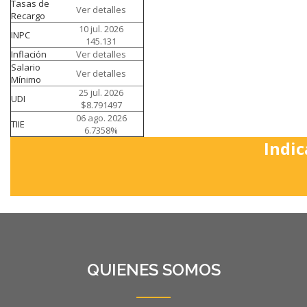
Tasas de
Ver detalles
Recargo
10 jul. 2026
INPC
145.131
Inflación
Ver detalles
Salario
Ver detalles
Mínimo
25 jul. 2026
UDI
$8.791497
06 ago. 2026
TIIE
6.7358%
Indic
QUIENES SOMOS