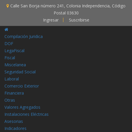
Calle San Borja número 241, Colonia Independencia, Código
Postal 03630
Ingresar
Suscribirse
Compilación Juridica
DOF
LegaFiscal
Fiscal
Miscelanea
Seguridad Social
Laboral
Comercio Exterior
Financiera
Otras
Valores Agregados
Instalaciones Eléctricas
Asesorias
Indicadores